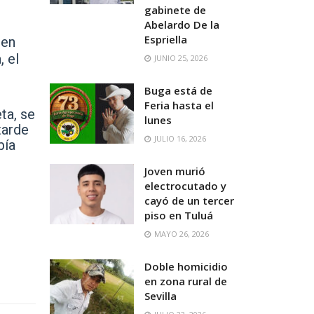
gabinete de
Abelardo De la
Espriella
 en
, el
JUNIO 25, 2026
Buga está de
Feria hasta el
ta, se
lunes
tarde
JULIO 16, 2026
bía
Joven murió
electrocutado y
cayó de un tercer
piso en Tuluá
MAYO 26, 2026
Doble homicidio
en zona rural de
Sevilla