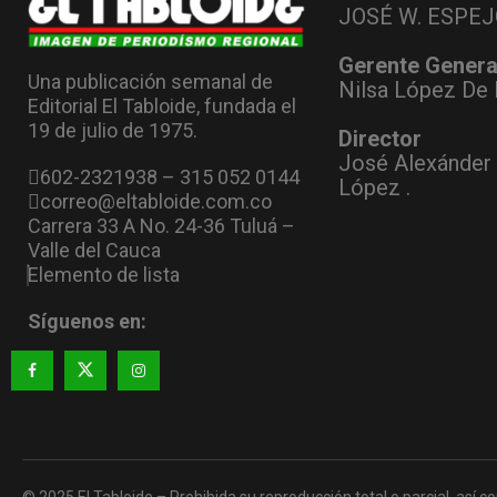
JOSÉ W. ESPEJ
Gerente Genera
Una publicación semanal de
Nilsa López De 
Editorial El Tabloide, fundada el
19 de julio de 1975.
Director
José Alexánder
602-2321938 – 315 052 0144
López .
correo@eltabloide.com.co
Carrera 33 A No. 24-36 Tuluá –
Valle del Cauca
Elemento de lista
Síguenos en:
© 2025 El Tabloide – Prohibida su reproducción total o parcial, así co