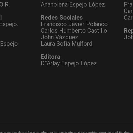
O R.
Anaholena Espejo López
Fra
Car
l
Redes Sociales
Car
Espejo.
Francisco Javier Polanco
Carlos Humberto Castillo
Rep
John Vázquez
Jo
 Espejo
Laura Sofía Mulford
Editora
D”Arlay Espejo López
mo su traducción a cualquier idioma sin autorización escrita del titular