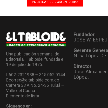
Fundador
JOSÉ W. ESPEJ
Gerente Genera
Una publicación semanal de
Nilsa López De 
Editorial El Tabloide, fundada el
19 de julio de 1975.
Director
José Alexánder
602-2321938 – 315 052 0144
López .
correo@eltabloide.com.co
Carrera 33 A No. 24-36 Tuluá –
Valle del Cauca
Elemento de lista
Síguenos en: