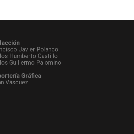
dacción
ncisco Javier Polanco
los Humberto Castillo
los Guillermo Palomino
ortería Gráfica
hn Vásquez