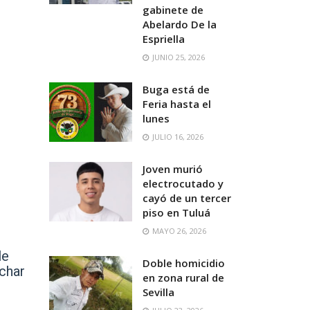
gabinete de
Abelardo De la
Espriella
JUNIO 25, 2026
Buga está de
Feria hasta el
lunes
JULIO 16, 2026
Joven murió
electrocutado y
cayó de un tercer
piso en Tuluá
MAYO 26, 2026
le
Doble homicidio
echar
en zona rural de
Sevilla