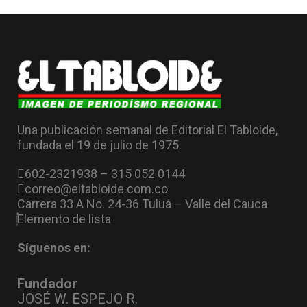
Una publicación semanal de Editorial El Tabloide,
fundada el 19 de julio de 1975.
602-2321938 – 315 052 0144
correo@eltabloide.com.co
Carrera 33 A No. 24-36 Tuluá – Valle del Cauca
Elemento de lista
Síguenos en:
Fundador
JOSÉ W. ESPEJO R.