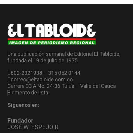
Una publicación semanal de Editorial El Tabloide,
fundada el 19 de julio de 1975.
602-2321938 – 315 052 0144
correo@eltabloide.com.co
Carrera 33 A No. 24-36 Tuluá – Valle del Cauca
Elemento de lista
Síguenos en:
Fundador
JOSÉ W. ESPEJO R.