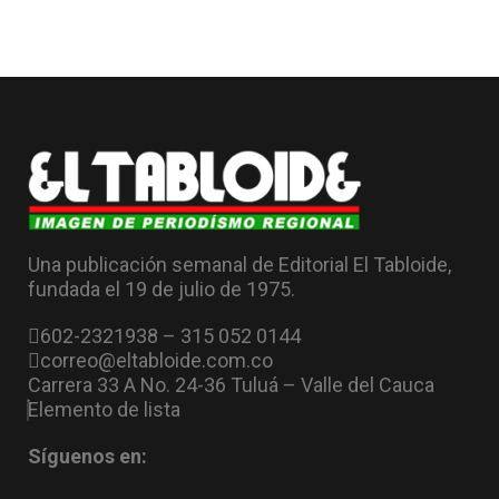
Una publicación semanal de Editorial El Tabloide,
fundada el 19 de julio de 1975.
602-2321938 – 315 052 0144
correo@eltabloide.com.co
Carrera 33 A No. 24-36 Tuluá – Valle del Cauca
Elemento de lista
Síguenos en: