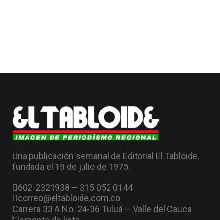
Una publicación semanal de Editorial El Tabloide,
fundada el 19 de julio de 1975.
602-2321938 – 315 052 0144
correo@eltabloide.com.co
Carrera 33 A No. 24-36 Tuluá – Valle del Cauca
Elemento de lista