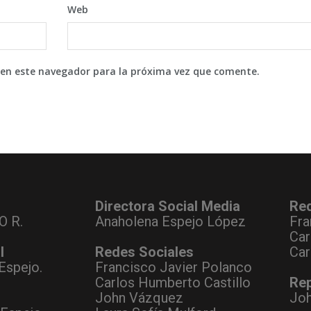
Web
 en este navegador para la próxima vez que comente.
Directora Social Media
Re
O R.
Anaholena Espejo López
Fra
Car
l
Redes Sociales
Car
Espejo.
Francisco Javier Polanco
Carlos Humberto Castillo
Rep
John Vázquez
Jo