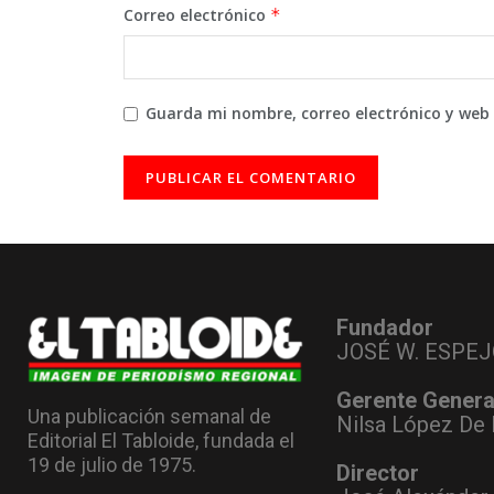
Correo electrónico
*
Guarda mi nombre, correo electrónico y web
Fundador
JOSÉ W. ESPEJ
Gerente Genera
Una publicación semanal de
Nilsa López De 
Editorial El Tabloide, fundada el
19 de julio de 1975.
Director