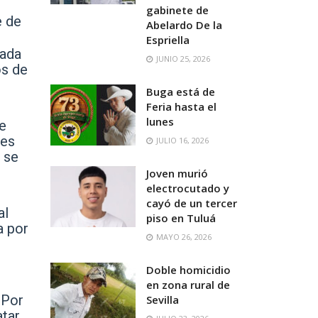
gabinete de
e de
Abelardo De la
Espriella
cada
JUNIO 25, 2026
os de
Buga está de
Feria hasta el
lunes
le
des
JULIO 16, 2026
 se
Joven murió
electrocutado y
cayó de un tercer
al
piso en Tuluá
a por
MAYO 26, 2026
Doble homicidio
en zona rural de
 Por
Sevilla
atar