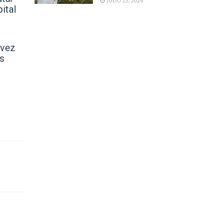
JULIO 23, 2026
ital
 vez
as