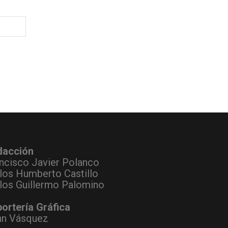
dacción
ncisco Javier Polanco
los Humberto Castillo
los Guillermo Palomino
ortería Gráfica
hn Vásquez