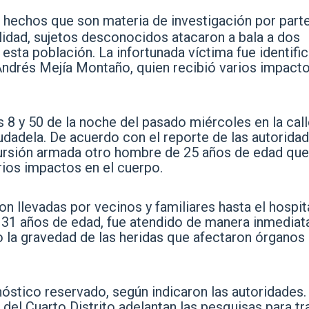
 hechos que son materia de investigación por part
alidad, sujetos desconocidos atacaron a bala a dos
esta población. La infortunada víctima fue identifi
 Andrés Mejía Montaño, quien recibió varios impact
as 8 y 50 de la noche del pasado miércoles en la cal
iudadela. De acuerdo con el reporte de las autorida
incursión armada otro hombre de 25 años de edad que
rios impactos en el cuerpo.
n llevadas por vecinos y familiares hasta el hospit
31 años de edad, fue atendido de manera inmediat
o la gravedad de las heridas que afectaron órganos
óstico reservado, según indicaron las autoridades.
 del Cuarto Distrito adelantan las pesquisas para tr