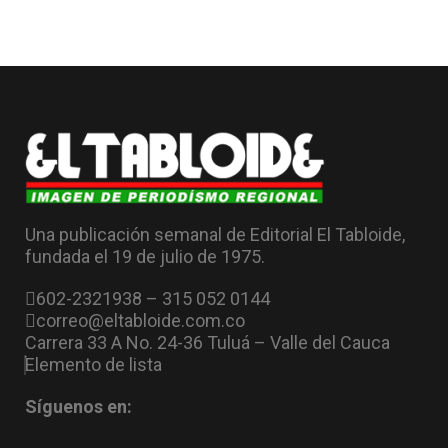
Una publicación semanal de Editorial El Tabloide,
fundada el 19 de julio de 1975.
602-2321938 – 315 052 0144
correo@eltabloide.com.co
Carrera 33 A No. 24-36 Tuluá – Valle del Cauca
Elemento de lista
Síguenos en: