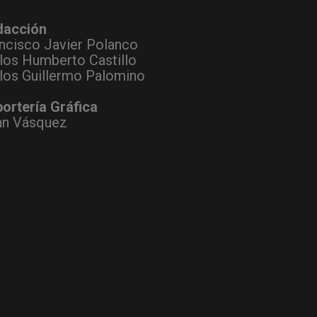
dacción
ncisco Javier Polanco
los Humberto Castillo
los Guillermo Palomino
ortería Gráfica
hn Vásquez