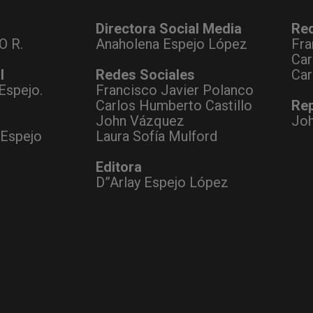
Directora Social Media
Re
O R.
Anaholena Espejo López
Fra
Car
l
Redes Sociales
Car
Espejo.
Francisco Javier Polanco
Carlos Humberto Castillo
Rep
John Vázquez
Jo
 Espejo
Laura Sofía Mulford
Editora
D”Arlay Espejo López