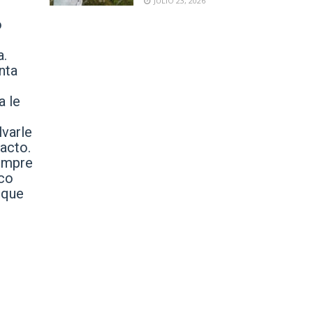
JULIO 23, 2026
ó
a.
nta
a le
lvarle
 acto.
iempre
ico
 que