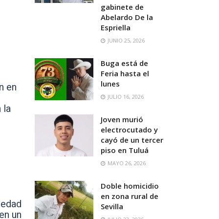
gabinete de
Abelardo De la
Espriella
JUNIO 25, 2026
Buga está de
Feria hasta el
lunes
n en
JULIO 16, 2026
 la
Joven murió
electrocutado y
cayó de un tercer
piso en Tuluá
MAYO 26, 2026
Doble homicidio
en zona rural de
 edad
Sevilla
en un