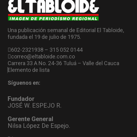
Una publicación semanal de Editorial El Tabloide,
fundada el 19 de julio de 1975.
602-2321938 – 315 052 0144
correo@eltabloide.com.co
Carrera 33 A No. 24-36 Tuluá – Valle del Cauca
Elemento de lista
Síguenos en:
Fundador
JOSÉ W. ESPEJO R.
Gerente General
Nilsa López De Espejo.