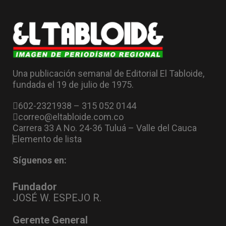
Una publicación semanal de Editorial El Tabloide,
fundada el 19 de julio de 1975.
602-2321938 – 315 052 0144
correo@eltabloide.com.co
Carrera 33 A No. 24-36 Tuluá – Valle del Cauca
Elemento de lista
Síguenos en:
Fundador
JOSÉ W. ESPEJO R.
Gerente General