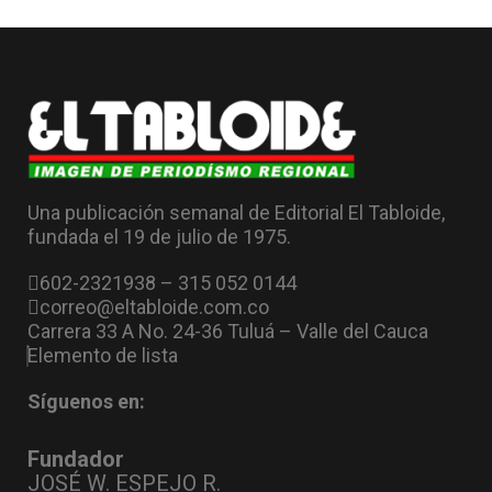
Una publicación semanal de Editorial El Tabloide,
fundada el 19 de julio de 1975.
602-2321938 – 315 052 0144
correo@eltabloide.com.co
Carrera 33 A No. 24-36 Tuluá – Valle del Cauca
Elemento de lista
Síguenos en:
Fundador
JOSÉ W. ESPEJO R.