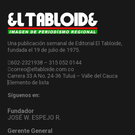
Una publicación semanal de Editorial El Tabloide,
fundada el 19 de julio de 1975.
602-2321938 – 315 052 0144
correo@eltabloide.com.co
Carrera 33 A No. 24-36 Tuluá – Valle del Cauca
Elemento de lista
Síguenos en:
Fundador
JOSÉ W. ESPEJO R.
Gerente General