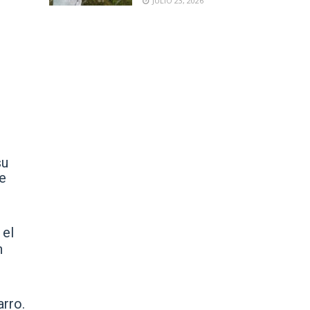
JULIO 23, 2026
su
de
 el
n
arro.