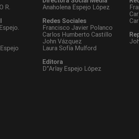
Directora Social Media
Re
O R.
Anaholena Espejo López
Fra
Car
l
Redes Sociales
Car
Espejo.
Francisco Javier Polanco
Carlos Humberto Castillo
Rep
John Vázquez
Jo
 Espejo
Laura Sofía Mulford
Editora
D”Arlay Espejo López