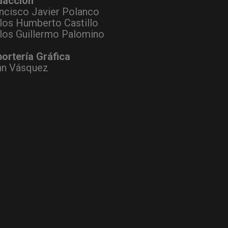
dacción
ncisco Javier Polanco
los Humberto Castillo
los Guillermo Palomino
ortería Gráfica
hn Vásquez