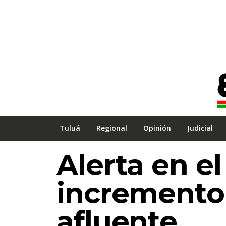
Tuluá
Regional
Opinión
Judicial
Alerta en el
incremento 
afluente