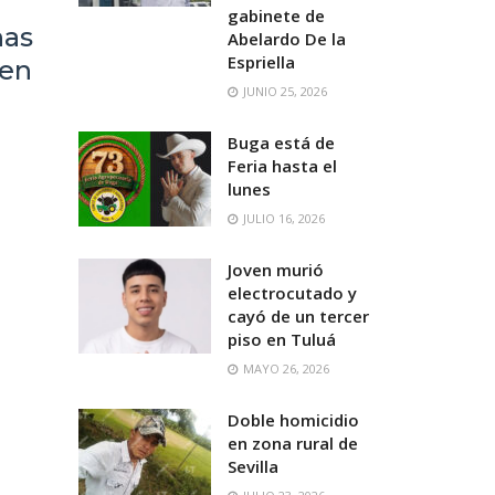
gabinete de
nas
Abelardo De la
Espriella
 en
JUNIO 25, 2026
Buga está de
Feria hasta el
lunes
JULIO 16, 2026
Joven murió
electrocutado y
cayó de un tercer
piso en Tuluá
MAYO 26, 2026
Doble homicidio
en zona rural de
Sevilla