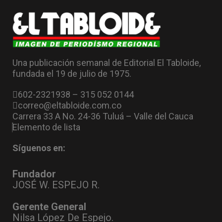
Una publicación semanal de Editorial El Tabloide,
fundada el 19 de julio de 1975.
602-2321938 – 315 052 0144
correo@eltabloide.com.co
Carrera 33 A No. 24-36 Tuluá – Valle del Cauca
Elemento de lista
Síguenos en:
Fundador
JOSÉ W. ESPEJO R.
Gerente General
Nilsa López De Espejo.