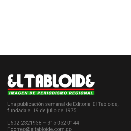
Una publicación semanal de Editorial El Tabloide,
fundada el 19 de julio de 1975.
602-2321938 – 315 052 0144
correo@eltabloide.com.co