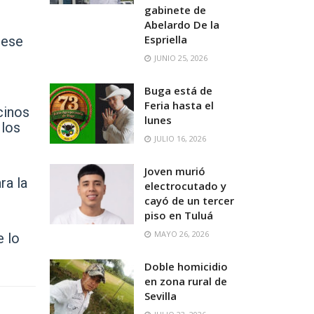
gabinete de
Abelardo De la
Espriella
 ese
JUNIO 25, 2026
Buga está de
Feria hasta el
cinos
lunes
 los
JULIO 16, 2026
Joven murió
ra la
electrocutado y
cayó de un tercer
piso en Tuluá
MAYO 26, 2026
e lo
Doble homicidio
en zona rural de
Sevilla