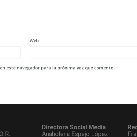
Web
 en este navegador para la próxima vez que comente.
Directora Social Media
Re
O R.
Anaholena Espejo López
Fra