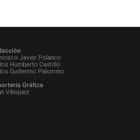
dacción
ncisco Javier Polanco
los Humberto Castillo
los Guillermo Palomino
ortería Gráfica
hn Vásquez