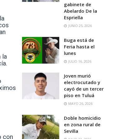
gabinete de
Abelardo De la
Espriella
la
ocos
JUNIO 25, 2026
han
Buga está de
Feria hasta el
lunes
 la
JULIO 16, 2026
ía.
Joven murió
o
electrocutado y
óximos
cayó de un tercer
piso en Tuluá
MAYO 26, 2026
Doble homicidio
en zona rural de
Sevilla
o con