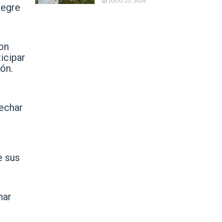
JULIO 23, 2026
legre
on
icipar
ón.
vechar
e sus
har