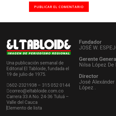
Fundador
JOSÉ W. ESPEJ
Gerente Genera
Una publicación semanal de
Nilsa López De 
Editorial El Tabloide, fundada el
19 de julio de 1975.
Director
José Alexánder
602-2321938 – 315 052 0144
López .
correo@eltabloide.com.co
Carrera 33 A No. 24-36 Tuluá –
Valle del Cauca
Elemento de lista