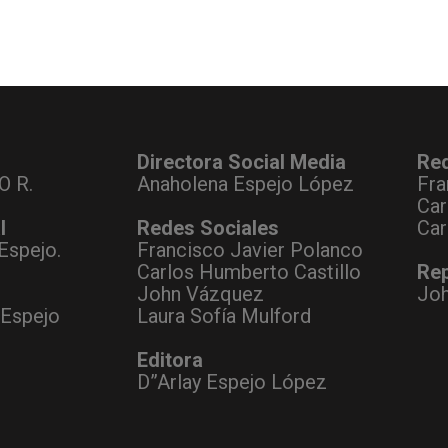
Directora Social Media
Re
O R.
Anaholena Espejo López
Fra
Car
l
Redes Sociales
Car
Espejo.
Francisco Javier Polanco
Carlos Humberto Castillo
Rep
John Vázquez
Jo
 Espejo
Laura Sofía Mulford
Editora
D”Arlay Espejo López