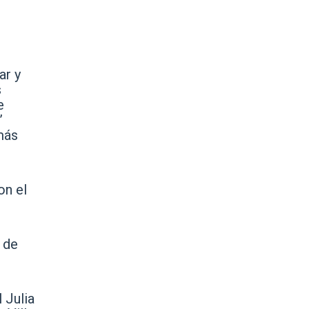
ar y
s
e
”
más
on el
 de
 Julia