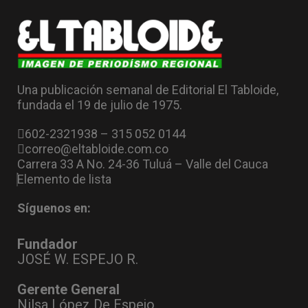
Una publicación semanal de Editorial El Tabloide,
fundada el 19 de julio de 1975.
602-2321938 – 315 052 0144
correo@eltabloide.com.co
Carrera 33 A No. 24-36 Tuluá – Valle del Cauca
Elemento de lista
Síguenos en:
Fundador
JOSÉ W. ESPEJO R.
Gerente General
Nilsa López De Espejo.