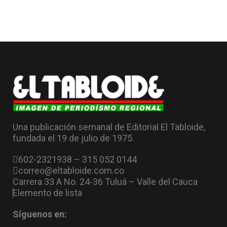
Una publicación semanal de Editorial El Tabloide,
fundada el 19 de julio de 1975.
602-2321938 – 315 052 0144
correo@eltabloide.com.co
Carrera 33 A No. 24-36 Tuluá – Valle del Cauca
Elemento de lista
Síguenos en: