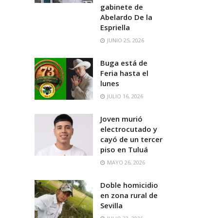
gabinete de
Abelardo De la
Espriella
JUNIO 25, 2026
Buga está de
Feria hasta el
lunes
JULIO 16, 2026
Joven murió
electrocutado y
cayó de un tercer
piso en Tuluá
MAYO 26, 2026
Doble homicidio
en zona rural de
Sevilla