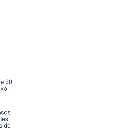
de 30
ivo
casos
les
s de