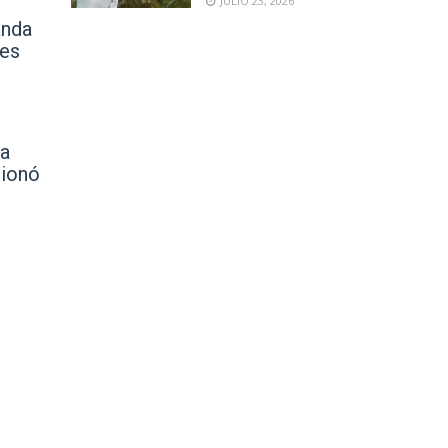
JULIO 23, 2026
anda
des
na
tionó