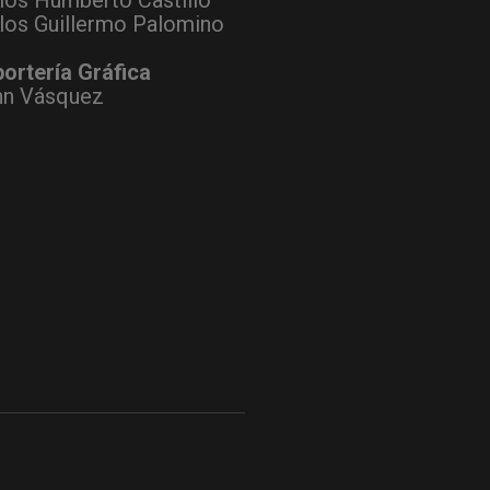
los Humberto Castillo
los Guillermo Palomino
ortería Gráfica
hn Vásquez