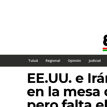
Tuluá
Regional
Opinión
Judicial
EE.UU. e Ir
en la mesa 
pero falta 