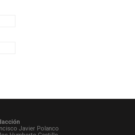
dacción
ncisco Javier Polanco