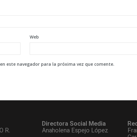
Web
 en este navegador para la próxima vez que comente.
Directora Social Media
Re
O R.
Anaholena Espejo López
Fra