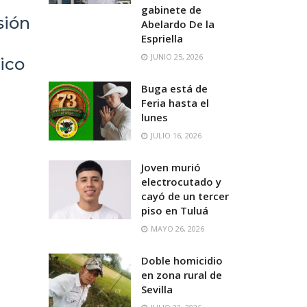
gabinete de
sión
Abelardo De la
Espriella
JUNIO 25, 2026
ico
Buga está de
Feria hasta el
lunes
JULIO 16, 2026
Joven murió
electrocutado y
cayó de un tercer
piso en Tuluá
MAYO 26, 2026
Doble homicidio
en zona rural de
Sevilla