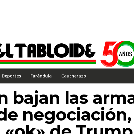
Deportes
Farándula
Caucherazo
án bajan las arm
de negociación,
el «ok» de Trump