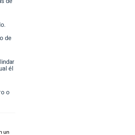
as de
lo.
io de
lindar
al él
ro o
n un