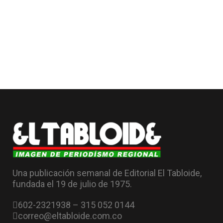
Una publicación semanal de Editorial El Tabloide,
fundada el 19 de julio de 1975.
602-2321938 – 315 052 0144
correo@eltabloide.com.co