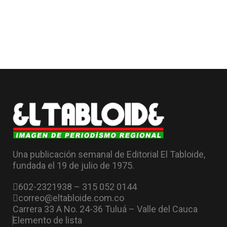
Una publicación semanal de Editorial El Tabloide,
fundada el 19 de julio de 1975.
602-2321938 – 315 052 0144
correo@eltabloide.com.co
Carrera 33 A No. 24-36 Tuluá – Valle del Cauca
Elemento de lista