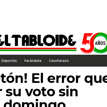
Deportes
Farándula
Caucherazo
etón! El error qu
 su voto sin
e domingo