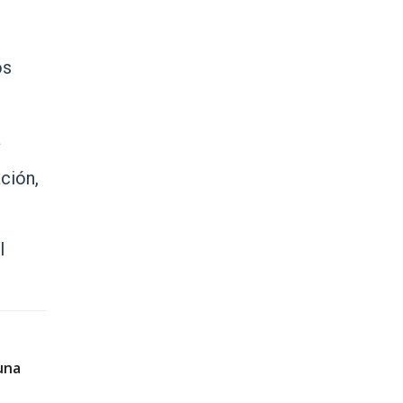
os
a
ción,
l
una