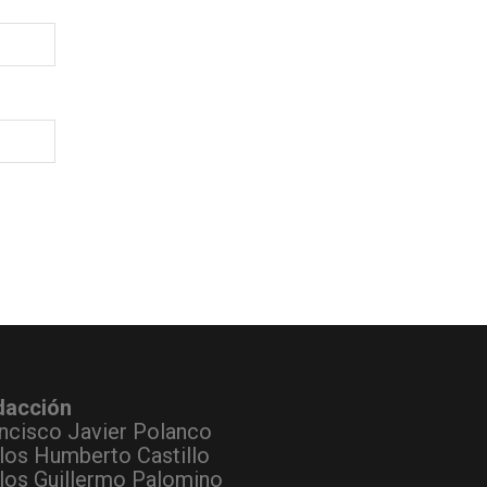
dacción
ncisco Javier Polanco
los Humberto Castillo
los Guillermo Palomino