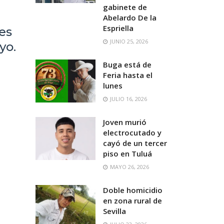
gabinete de
Abelardo De la
Espriella
es
JUNIO 25, 2026
yo.
Buga está de
Feria hasta el
lunes
JULIO 16, 2026
Joven murió
electrocutado y
cayó de un tercer
piso en Tuluá
MAYO 26, 2026
Doble homicidio
en zona rural de
Sevilla