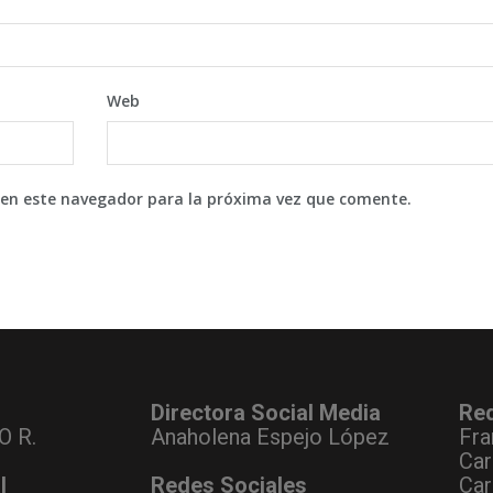
Web
 en este navegador para la próxima vez que comente.
Directora Social Media
Re
O R.
Anaholena Espejo López
Fra
Car
l
Redes Sociales
Car