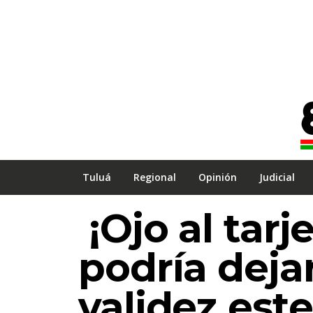
Tuluá
Regional
Opinión
Judicial
¡Ojo al tarj
podría dejar
validez est