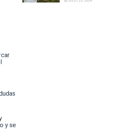
JULIO 23, 2026
rcar
l
 dudas
y
o y se