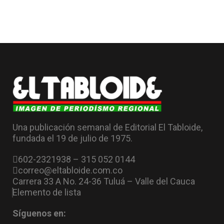
Una publicación semanal de Editorial El Tabloide,
fundada el 19 de julio de 1975.
602-2321938 – 315 052 0144
correo@eltabloide.com.co
Carrera 33 A No. 24-36 Tuluá – Valle del Cauca
Elemento de lista
Síguenos en: